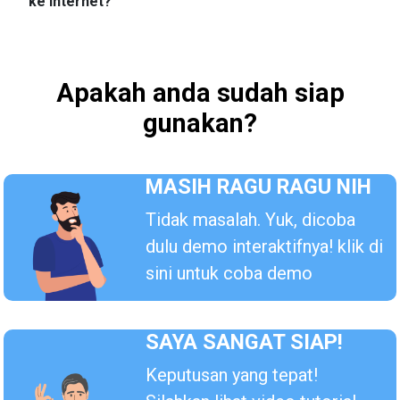
ke internet?
Apakah anda sudah siap
gunakan?
MASIH RAGU RAGU NIH
Tidak masalah. Yuk, dicoba
dulu demo interaktifnya! klik di
sini untuk coba demo
SAYA SANGAT SIAP!
Keputusan yang tepat!