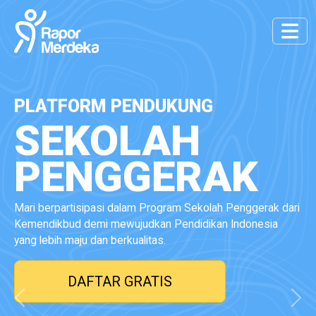
PLATFORM PENDUKUNG
A
SEKOLAH
PENGGERAK
Mari berpartisipasi dalam Program Sekolah Penggerak dari
Kemendikbud demi mewujudkan Pendidikan Indonesia
Sus
yang lebih maju dan berkualitas.
Apli
DAFTAR GRATIS
Previous
Next