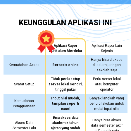
KEUNGGULAN APLIKASI INI
Aplikasi Rapor
Aplikasi Rapor Lain
Kurikulum Merdeka
Sejenis
Hanya bisa diakses
Kemudahan Akses
Berbasis online
di dalam jaringan
sekolah saja
Tidak perlu setup
Perlu server lokal
Syarat Setup
server lokal sendiri,
atau komputer
tinggal pakai
operator
Input nilai mudah,
Banyak langkah yang
Kemudahan
tampilan seperti
perlu dilakukan untuk
Pengguanaan
excel
mulai input nilai
Bisa akses data
Hanya bisa akses
Akses Data
akademik tahun
data semester aktif
Semester Lalu
ajaran yang sudah