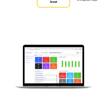
di Dapodik saja
lewat